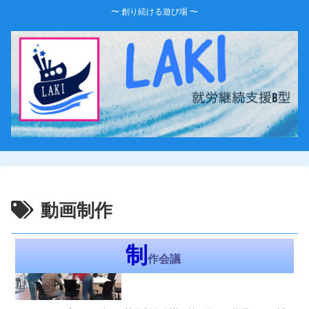
〜 創り続ける遊び場 〜
動画制作
LAKI-Diary
制
作会議