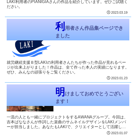
LAKI利用者のPIANIGIAさんの作品を紹介しています。ぜひご試聴く
ださい。
2023.03.19
LAKI-Diary
利
用者さん作品集ページでき
ました
就労継続支援Ｂ型LAKIの利用者さんたちが作った作品が見れるペー
ジが出来上がりました！作品は、全て作った本人の実績になります。
ぜひ、みんなの頑張りをご覧ください。
2023.01.23
代表：堂野のつぶやき
明
けましておめでとうござい
ます！
一流の人とも一緒にプロジェクトをするAWANAグループ。今回は、
吉本ばななさんが作詞した楽曲のサムネイルデザインをLAKIメンバ
ーが担当しました。あなたもLAKIで、クリエイターとして活躍して
みませんか？
2023.01.07