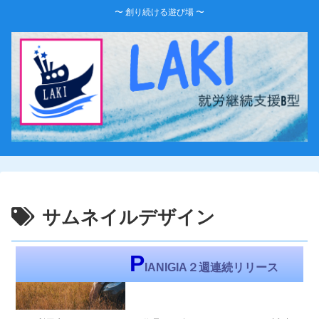
〜 創り続ける遊び場 〜
サムネイルデザイン
LAKI-Diary
P
IANIGIA２週連続リリース