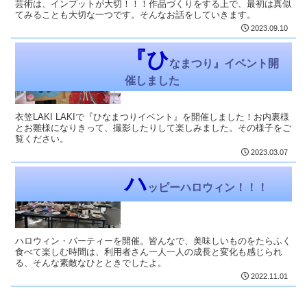
芸術は、インプットが大切！！！作品づくりをする上で、最初は真似
てみることも大切な一つです。そんなお話をしていきます。
2023.09.10
LAKI-Diary
『ひ
なまつり』イベント開
催しました
衣笠LAKI LAKIで『ひなまつりイベント』を開催しました！お内裏様
とお雛様になりきって、撮影したりして楽しみました。その様子をご
覧ください。
2023.03.07
代表：堂野のつぶやき
ハ
ッピーハロウィン！！！
ハロウィン・パーティーを開催。皆んなで、美味しいものをたらふく
食べて楽しむ時間は、利用者さん一人一人の成長と変化も感じられ
る、そんな素敵なひとときでしたよ。
2022.11.01